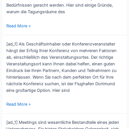
Art
Bedürfnissen gerecht werden. Hier sind einige Gründe,
Conference
warum die Tagungsräume des
Rooms
at
Unbeatable
Read More »
Flughafen
Conference
Dortmund
Facilities:
[ad_1] Als Geschäftsinhaber oder Konferenzveranstalter
Flughafen
hängt der Erfolg Ihrer Konferenz von mehreren Faktoren
Dortmund’s
ab, einschließlich des Veranstaltungsortes. Der richtige
Conference
Veranstaltungsort kann Ihnen dabei helfen, einen guten
Rooms
Eindruck bei Ihren Partnern, Kunden und Teilnehmern zu
for
hinterlassen. Wenn Sie nach dem perfekten Ort für Ihre
Your
nächste Konferenz suchen, ist der Flughafen Dortmund
Next
eine großartige Option. Hier sind
Event
Impress
Read More »
Your
Partners:
[ad_1] Meetings sind wesentliche Bestandteile eines jeden
Host