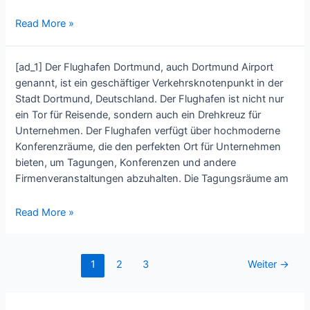
Top
Read More »
Business
Destinations:
[ad_1] Der Flughafen Dortmund, auch Dortmund Airport
Flughafen
genannt, ist ein geschäftiger Verkehrsknotenpunkt in der
Dortmund’s
Stadt Dortmund, Deutschland. Der Flughafen ist nicht nur
Conference
ein Tor für Reisende, sondern auch ein Drehkreuz für
Rooms
Unternehmen. Der Flughafen verfügt über hochmoderne
for
Konferenzräume, die den perfekten Ort für Unternehmen
Corporate
bieten, um Tagungen, Konferenzen und andere
Events
Firmenveranstaltungen abzuhalten. Die Tagungsräume am
Experience
Read More »
the
Best
of
1
2
3
Weiter
→
Business
Facilities
at