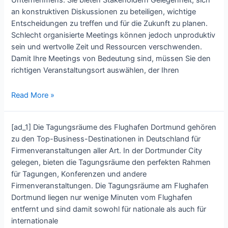
Unternehmens. Sie bieten Stakeholdern Gelegenheit, sich
Your
an konstruktiven Diskussionen zu beteiligen, wichtige
Next
Entscheidungen zu treffen und für die Zukunft zu planen.
Conference
Schlecht organisierte Meetings können jedoch unproduktiv
at
sein und wertvolle Zeit und Ressourcen verschwenden.
Flughafen
Damit Ihre Meetings von Bedeutung sind, müssen Sie den
Dortmund
richtigen Veranstaltungsort auswählen, der Ihren
Making
Read More »
Your
Meetings
[ad_1] Die Tagungsräume des Flughafen Dortmund gehören
Matter:
zu den Top-Business-Destinationen in Deutschland für
Experience
Firmenveranstaltungen aller Art. In der Dortmunder City
the
gelegen, bieten die Tagungsräume den perfekten Rahmen
Best
für Tagungen, Konferenzen und andere
at
Firmenveranstaltungen. Die Tagungsräume am Flughafen
Flughafen
Dortmund liegen nur wenige Minuten vom Flughafen
Dortmund’s
entfernt und sind damit sowohl für nationale als auch für
Conference
internationale
Rooms