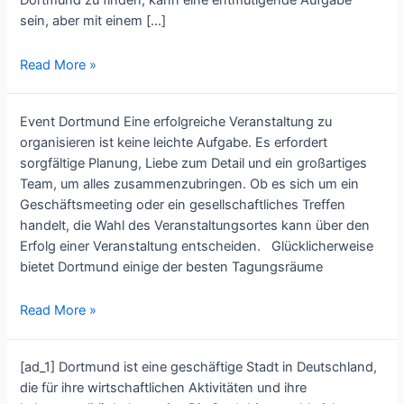
Dortmund zu finden, kann eine entmutigende Aufgabe
sein, aber mit einem […]
From
Read More »
Intimate
to
Event Dortmund Eine erfolgreiche Veranstaltung zu
Impressive:
organisieren ist keine leichte Aufgabe. Es erfordert
Finding
sorgfältige Planung, Liebe zum Detail und ein großartiges
the
Team, um alles zusammenzubringen. Ob es sich um ein
Perfect
Geschäftsmeeting oder ein gesellschaftliches Treffen
Konferenzraum
handelt, die Wahl des Veranstaltungsortes kann über den
in
Erfolg einer Veranstaltung entscheiden. Glücklicherweise
Dortmund
bietet Dortmund einige der besten Tagungsräume
event
Read More »
dortmund
Experience:
[ad_1] Dortmund ist eine geschäftige Stadt in Deutschland,
Highlighting
die für ihre wirtschaftlichen Aktivitäten und ihre
Dortmund’s