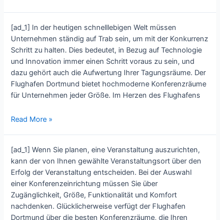
the
Best
[ad_1] In der heutigen schnelllebigen Welt müssen
Konferenzräume
Unternehmen ständig auf Trab sein, um mit der Konkurrenz
in
Schritt zu halten. Dies bedeutet, in Bezug auf Technologie
Dortmund
und Innovation immer einen Schritt voraus zu sein, und
for
dazu gehört auch die Aufwertung Ihrer Tagungsräume. Der
Your
Flughafen Dortmund bietet hochmoderne Konferenzräume
Next
für Unternehmen jeder Größe. Im Herzen des Flughafens
Business
Event
Elevate
Read More »
Your
Business
[ad_1] Wenn Sie planen, eine Veranstaltung auszurichten,
Meetings:
kann der von Ihnen gewählte Veranstaltungsort über den
Discover
Erfolg der Veranstaltung entscheiden. Bei der Auswahl
the
einer Konferenzeinrichtung müssen Sie über
State-
Zugänglichkeit, Größe, Funktionalität und Komfort
of-
nachdenken. Glücklicherweise verfügt der Flughafen
the-
Dortmund über die besten Konferenzräume, die Ihren